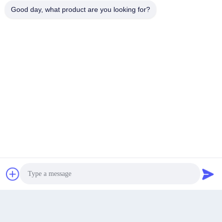
Good day, what product are you looking for?
8F, parc scientifique et technologique intelligent de
Hengxin, bureau du sous-district de Shuikou, district de
Adresse
Huicheng, Huizhou 516000, Guangdong, Chine
sales@huajiayu.com
Email
0086-18664306976
Téléphone
Causez Maintenant
Guangdong Huajiayu Technology Co., Ltd