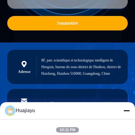
Soumettre
8F, parc scientifique et technologique intelligent de
Hengxin, bureau du sous-district de Shuikou, district de
Adresse
Huicheng, Huizhou 516000, Guangdong, Chine
sales@huajiayu.com
Email
Huajiayu
10:11 PM