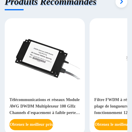
Produits Recommandés
Télécommunications et réseaux Module
Filtre FWDM à réfle
AWG DWDM Multiplexeur 100 GHz
plage de longueurs d
Channels d'espacement à faible perte
fonctionnement 1260
Isolation élevée
gestion de puissanc
Obtenez le meilleur prix
Obtenez le meilleur 
une séparation effica