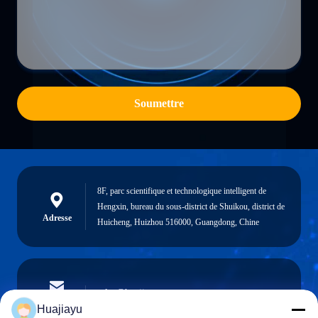
Soumettre
8F, parc scientifique et technologique intelligent de
Hengxin, bureau du sous-district de Shuikou, district de
Adresse
Huicheng, Huizhou 516000, Guangdong, Chine
sales@huajiayu.com
Email
Huajiayu