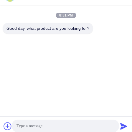
8:31 PM
0086-18664306976
Good day, what product are you looking for?
Téléphone
Guangdong Huajiayu Technology Co., Ltd
Guangdong Huajiayu Technology Co., Ltd
Causez Maintenant