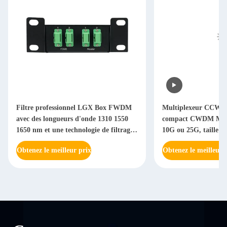
Filtre professionnel LGX Box FWDM
Multiplexeur CCWD
avec des longueurs d'onde 1310 1550
compact CWDM MUX 
1650 nm et une technologie de filtrage
10G ou 25G, taille 
à film mince pour les réseaux de fibres
économiser de l'espa
Obtenez le meilleur prix
Obtenez le meilleur 
optiques