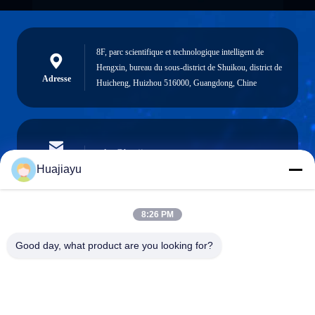
8F, parc scientifique et technologique intelligent de
Hengxin, bureau du sous-district de Shuikou, district de
Adresse
Huicheng, Huizhou 516000, Guangdong, Chine
sales@huajiayu.com
Email
Huajiayu
8:26 PM
0086-18664306976
Téléphone
Good day, what product are you looking for?