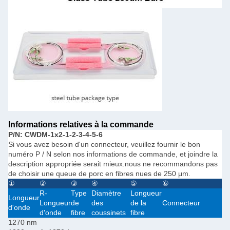
Informations relatives à la commande
P/N: CWDM-1x2-1-2-3-4-5-6
Si vous avez besoin d'un connecteur, veuillez fournir le bon
numéro P / N selon nos informations de commande, et joindre la
description appropriée serait mieux.nous ne recommandons pas
de choisir une queue de porc en fibres nues de 250 μm.
①
②
③
④
⑤
⑥
R-
Type
Diamètre
Longueur
Longueur
Longueur
de
des
de la
Connecteur
d'onde
d'onde
fibre
coussinets
fibre
1270 nm