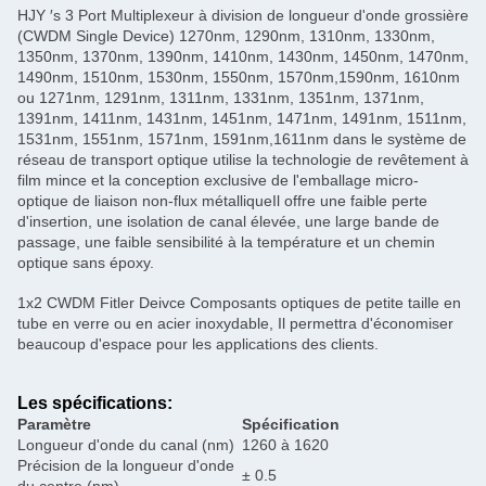
HJY ′s 3 Port Multiplexeur à division de longueur d'onde grossière
(CWDM Single Device) 1270nm, 1290nm, 1310nm, 1330nm,
1350nm, 1370nm, 1390nm, 1410nm, 1430nm, 1450nm, 1470nm,
1490nm, 1510nm, 1530nm, 1550nm, 1570nm,1590nm, 1610nm
ou 1271nm, 1291nm, 1311nm, 1331nm, 1351nm, 1371nm,
1391nm, 1411nm, 1431nm, 1451nm, 1471nm, 1491nm, 1511nm,
1531nm, 1551nm, 1571nm, 1591nm,1611nm dans le système de
réseau de transport optique utilise la technologie de revêtement à
film mince et la conception exclusive de l'emballage micro-
optique de liaison non-flux métalliqueIl offre une faible perte
d'insertion, une isolation de canal élevée, une large bande de
passage, une faible sensibilité à la température et un chemin
optique sans époxy.
1x2 CWDM Fitler Deivce Composants optiques de petite taille en
tube en verre ou en acier inoxydable, Il permettra d'économiser
beaucoup d'espace pour les applications des clients.
Les spécifications:
Paramètre
Spécification
Longueur d'onde du canal (nm)
1260 à 1620
Précision de la longueur d'onde
± 0.5