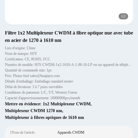
1
/
2
Filtre 1x2 Multiplexeur CWDM à fibre optique nue avec tube
en acier de 1270 à 1610 nm
Lieu d'origine: Chine
Nom de marque: HJY
Certification: CE, ROHS, FCC
Numéro de modèle: HJY-CWDM-1x2-1610-A-1-90-10-LP est un appareil de téléphonie mobile.
Quantité de commande min: 1pc
Prix: Please find sales@huajiayu.com
Détails d'emballage: Emballage standard neutre
Délai de livraison: 3 à 7 jours ouvrables
Conditions de paiement: L/C, T/T, Western Union
Capacité d'approvisionnement: 10000000pcs/month
Mettre en évidence:
1x2 Multiplexeur CWDM
,
Multiplexeur CWDM 1270 nm
,
Multiplexeur à fibres optiques de 1610 nm
1Nom de l'article:
Appareils CWDM