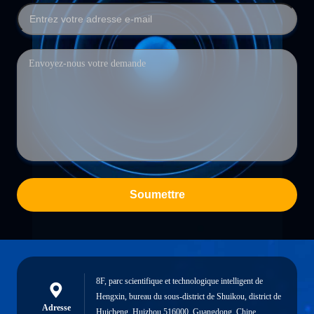
Soumettre
8F, parc scientifique et technologique intelligent de
Hengxin, bureau du sous-district de Shuikou, district de
Adresse
Huicheng, Huizhou 516000, Guangdong, Chine