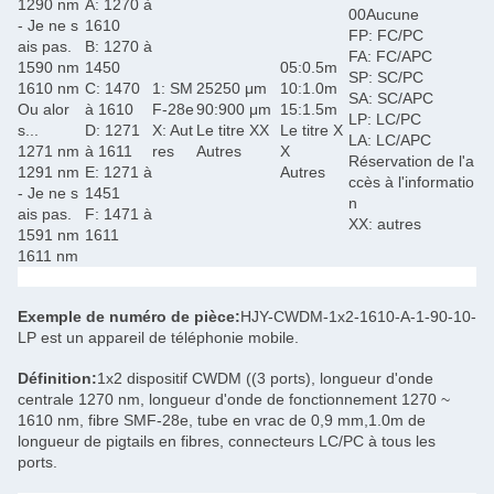
1290 nm
A: 1270 à
00Aucune
- Je ne s
1610
FP: FC/PC
ais pas.
B: 1270 à
FA: FC/APC
1590 nm
1450
05:0.5m
SP: SC/PC
1610 nm
C: 1470
1: SM
25250 μm
10:1.0m
SA: SC/APC
Ou alor
à 1610
F-28e
90:900 μm
15:1.5m
LP: LC/PC
s...
D: 1271
X: Aut
Le titre XX
Le titre X
LA: LC/APC
1271 nm
à 1611
res
Autres
X
Réservation de l'a
1291 nm
E: 1271 à
Autres
ccès à l'informatio
- Je ne s
1451
n
ais pas.
F: 1471 à
XX: autres
1591 nm
1611
1611 nm
Exemple de numéro de pièce:
HJY-CWDM-1x2-1610-A-1-90-10-
LP est un appareil de téléphonie mobile.
Définition:
1x2 dispositif CWDM ((3 ports), longueur d'onde
centrale 1270 nm, longueur d'onde de fonctionnement 1270 ~
1610 nm, fibre SMF-28e, tube en vrac de 0,9 mm,1.0m de
longueur de pigtails en fibres, connecteurs LC/PC à tous les
ports.