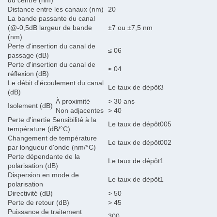
du centre (nm)
Distance entre les canaux (nm)
20
La bande passante du canal
(@-0,5dB largeur de bande
±7 ou ±7,5 nm
(nm)
Perte d'insertion du canal de
≤ 06
passage (dB)
Perte d'insertion du canal de
≤ 04
réflexion (dB)
Le débit d'écoulement du canal
Le taux de dépôt3
(dB)
À proximité
> 30 ans
Isolement (dB)
Non adjacentes
> 40
Perte d'inertie Sensibilité à la
Le taux de dépôt005
température (dB/°C)
Changement de température
Le taux de dépôt002
par longueur d'onde (nm/°C)
Perte dépendante de la
Le taux de dépôt1
polarisation (dB)
Dispersion en mode de
Le taux de dépôt1
polarisation
Directivité (dB)
> 50
Perte de retour (dB)
> 45
Puissance de traitement
300