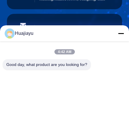
sales@huajiayu.com
Email
Huajiayu
4:42 AM
0086-18664306976
Good day, what product are you looking for?
Téléphone
Guangdong Huajiayu Technology Co., Ltd