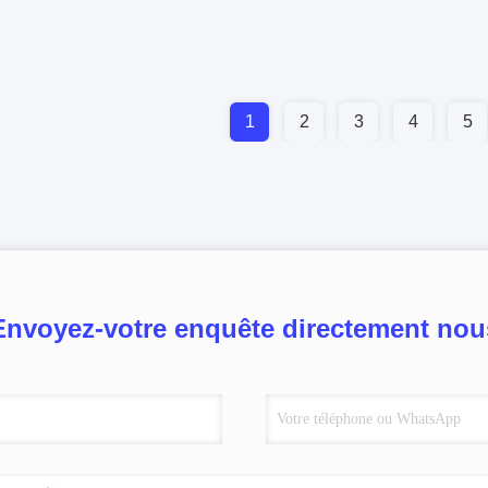
1
2
3
4
5
Envoyez-votre enquête directement nou