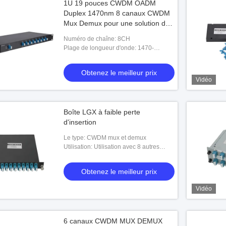
1U 19 pouces CWDM OADM
Duplex 1470nm 8 canaux CWDM
Mux Demux pour une solution de
réseau optique
Numéro de chaîne: 8CH
Plage de longueur d'onde: 1470-
1610nm
Obtenez le meilleur prix
Vidéo
Boîte LGX à faible perte
d'insertion
Le type: CWDM mux et demux
Utilisation: Utilisation avec 8 autres
canaux 1RU boîte de montage à
rayonnage, transmission à double fibre
Obtenez le meilleur prix
duple
Vidéo
6 canaux CWDM MUX DEMUX