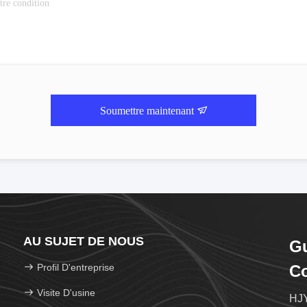
Soumettre maintenant
AU SUJET DE NOUS
G
Profil D'entreprise
Co
Visite D'usine
HJY