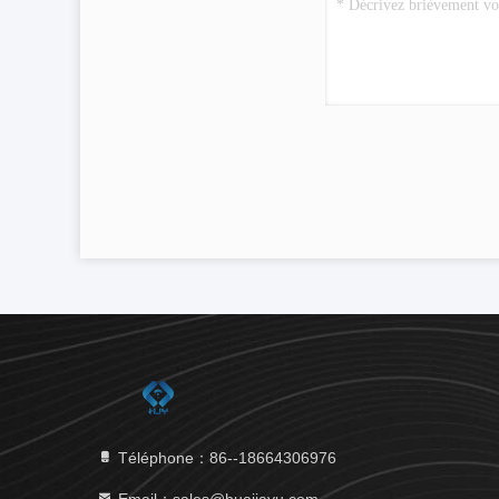
Téléphone：86--18664306976