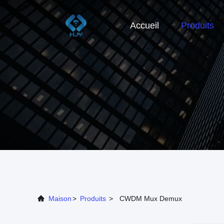
Accueil
Produits
Maison
>
Produits
>
CWDM Mux Demux