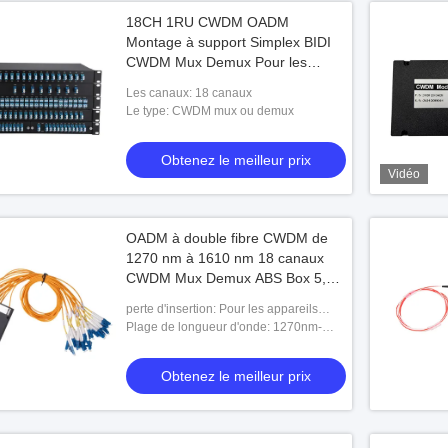
18CH 1RU CWDM OADM
Montage à support Simplex BIDI
CWDM Mux Demux Pour les
télécommunications
Les canaux: 18 canaux
Le type: CWDM mux ou demux
Obtenez le meilleur prix
Vidéo
OADM à double fibre CWDM de
1270 nm à 1610 nm 18 canaux
CWDM Mux Demux ABS Box 5,0
dB
perte d'insertion: Pour les appareils
électroniques
Plage de longueur d'onde: 1270nm-
1610nm
Obtenez le meilleur prix