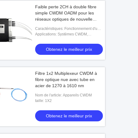
Faible perte 2CH à double fibre
simple CWDM OADM pour les
réseaux optiques de nouvelle
génération
Caractéristiques: Fonctionnement d'une
seule fibre, réseau OADM flexible, Pas
Applications: Systèmes CWDM,
besoin d'alimentation électrique, Faible
amplificateur à fibre optique, liaisons
CATV, routage par ondes, réseaux PON
Obtenez le meilleur prix
Filtre 1x2 Multiplexeur CWDM à
fibre optique nue avec tube en
acier de 1270 à 1610 nm
Nom de l'article: Appareils CWDM
taille: 1X2
Obtenez le meilleur prix