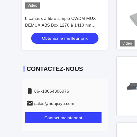
Vidéo
Vidéo
CWDM MUX
8 canaux à fibre simple CWDM MUX
8 canaux à fib
410 nm
DEMUX ABS Box 1270 à 1410 nm
DEMUX ABS Box
Cwdm 16 canaux
Cwdm 16 canau
 prix
Obtenez le meilleur prix
Obtenez 
Vidéo
CONTACTEZ-NOUS
86--18664306976
sales@huajiayu.com
Contact maintenant