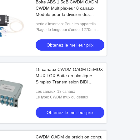
Boîte ABS 1.5dB CWDM OADM
CWDM Multiplexeur 8 canaux
Module pour la division des
longueurs d'onde
perte d'insertion: Pour les appareils
électroniques
Plage de longueur d'onde: 1270nm-
1610nm
Obtenez le meilleur prix
18 canaux CWDM OADM DEMUX
MUX LGX Boîte en plastique
Simplex Transmission BIDI
Réseau de l'UIT
Les canaux: 18 canaux
Le type: CWDM mux ou demux
Obtenez le meilleur prix
CWDM OADM de précision conçu