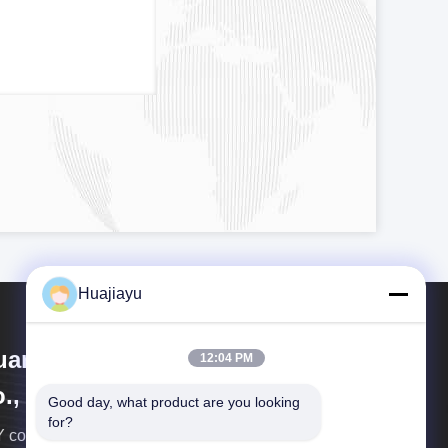
Huajiayu
uangdong Huajiayu Technology
12:04 PM
., Ltd
Good day, what product are you looking 
for?
 conçoit/fabrique des composants optiques de