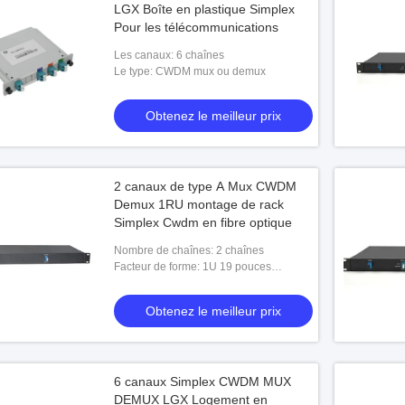
LGX Boîte en plastique Simplex
Pour les télécommunications
re simple CWDM MUX
Les canaux: 6 chaînes
Le type: CWDM mux ou demux
 1270 à 1410 nm
x
le meilleur prix
Obtenez le meilleur prix
2 canaux de type A Mux CWDM
Demux 1RU montage de rack
Simplex Cwdm en fibre optique
Nombre de chaînes: 2 chaînes
Facteur de forme: 1U 19 pouces
monture de support de logement
Obtenez le meilleur prix
6 canaux Simplex CWDM MUX
DEMUX LGX Logement en