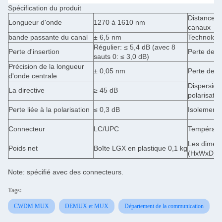
Spécification du produit
Distance e
Longueur d'onde
1270 à 1610 nm
canaux
bande passante du canal
± 6,5 nm
Technolog
Régulier: ≤ 5,4 dB (avec 8
Perte d'insertion
Perte de li
sauts 0: ≤ 3,0 dB)
Précision de la longueur
± 0,05 nm
Perte de 
d'onde centrale
Dispersio
La directive
≥ 45 dB
polarisatio
Perte liée à la polarisation
≤ 0,3 dB
Isolement
Connecteur
LC/UPC
Températu
Les dimen
Poids net
Boîte LGX en plastique 0,1 kg
(HxWxD)
Note: spécifié avec des connecteurs.
Tags:
CWDM MUX
DEMUX et MUX
Département de la communication