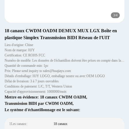
3
/
4
18 canaux CWDM OADM DEMUX MUX LGX Boîte en
plastique Simplex Transmission BIDI Réseau de l'UIT
Lieu d'origine: Chine
Nom de marque: HJY
Certification: CE ROHS FCC
Numéro de modèle: Les données de l'échantillon doivent être prises en compte dans la mesure où elles sont suffisamment
Quantité de commande min: 1pc
Prix: Please send inquiry to sales@huajiayu.com
Détails d'emballage: HJY LOGO, emballage neutre ou avec OEM LOGO
Délai de livraison: 3 à 7 jours ouvrables
Conditions de paiement: L/C, T/T, Western Union
Capacité d'approvisionnement: 1000000/mois
Mettre en évidence:
18 canaux CWDM OADM
,
Transmission BIDI par CWDM OADM
,
Le système d'échantillonnage est le suivant:
1Les canaux:
18 canaux