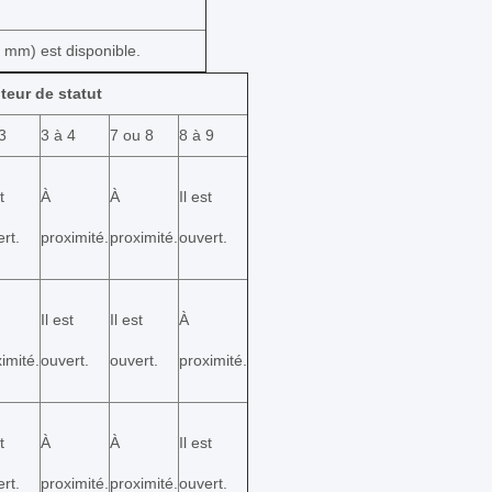
 mm) est disponible.
teur de statut
3
3 à 4
7 ou 8
8 à 9
t
À
À
Il est
rt.
proximité.
proximité.
ouvert.
Il est
Il est
À
imité.
ouvert.
ouvert.
proximité.
t
À
À
Il est
rt.
proximité.
proximité.
ouvert.