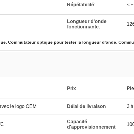
Répétabilité:
≤ ±
Longueur d'onde
12
fonctionnante:
,
,
que
Commutateur optique pour tester la longueur d'onde
Commuta
Prix
Ple
avec le logo OEM
Délai de livraison
3 à
Capacité
/C
100
d'approvisionnement