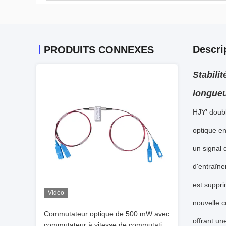
Descri
PRODUITS CONNEXES
Stabili
longue
HJY' doub
optique en
un signal 
d'entraîne
est suppr
Vidéo
nouvelle c
Commutateur optique de 500 mW avec
offrant un
commutateur à vitesse de commutation