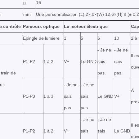
g
16
n
mm
Une personnalisation (L) 27.0×(W) 12.6×(H) 8 (± 0,2
e contrôle
Parcours optique
Le moteur électrique
Cap
Épingle de lumière
1
5
6
10
2 à 
- Je ne
- Je ne
Il es
P1-P2
1 à 2
V+
Le GND
sais
sais
ouve
 train de
pas.
pas.
er.
- Je ne
- Je ne
À
P1-P3
1 à 3
sais
sais
Le GND
V+
prox
pas.
pas.
- Je ne
- Je ne
Il es
P1-P2
1 à 2
V+
sais
sais
Le GND
ouve