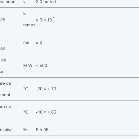
ectrique
v
3.0 ou 5.0
le
7
vie
≥ 3 × 10
temps
ms
≤ 8
ion
 de
M.W.
≤ 500
ion
re de
°C
-20 ¢ + 70
ement
re de
°C
-40 ¢ + 85
elative
%
5 à 95