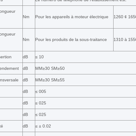
longueur
Nm
Pour les appareils à moteur électrique
1260 ¢ 165
longueur
Nm
Pour les produits de la sous-traitance
1310 à 155
sertion
dB
≤ 10
rendement
dB
MM≥30 SM≥50
ansversale
dB
MM≥30 SM≥55
dB
≤ 005
dB
≤ 025
dB
≤ 025
té
dB
≤ ± 0.02