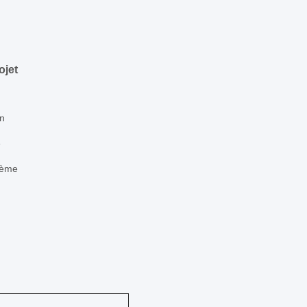
ojet
in
e
tème