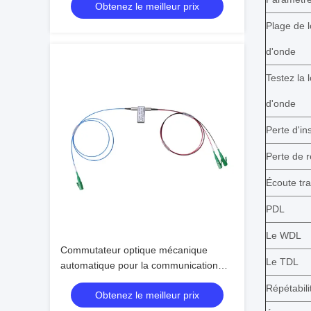
Obtenez le meilleur prix
Longueur d'onde 1310nm 1550nm
Plage de 
d'onde
Testez la 
d'onde
Perte d'in
Perte de 
Écoute tr
PDL
Le WDL
Commutateur optique mécanique
Le TDL
automatique pour la communication
bidirectionnelle du commutateur
Répétabili
Obtenez le meilleur prix
optique limite