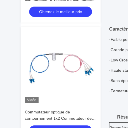
rapide
Obtenez le meilleur prix
Caractér
·Faible per
·Grande p
·Low Cros
·Haute stabi
·Sans épox
·Fermetur
Vidéo
Commutateur optique de
Résu
contournement 1x2 Commutateur de
réseau de fibres optiques pour les tests
Paramètr