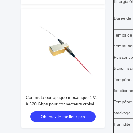
Énergie él
Durée de 
Temps de
commutat
Puissance
transmiss
Températu
fonctionn
Commutateur optique mécanique 1X1
Températu
à 320 Gbps pour connecteurs croisés
OADM multiples
stockage
Obtenez le meilleur prix
Humidité r