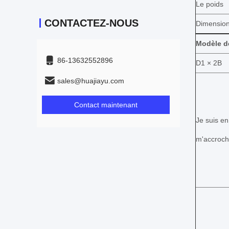
Le poids
CONTACTEZ-NOUS
Dimensio
Modèle d
86-13632552896
D1 × 2B
sales@huajiayu.com
Contact maintenant
Je suis en
m'accroch