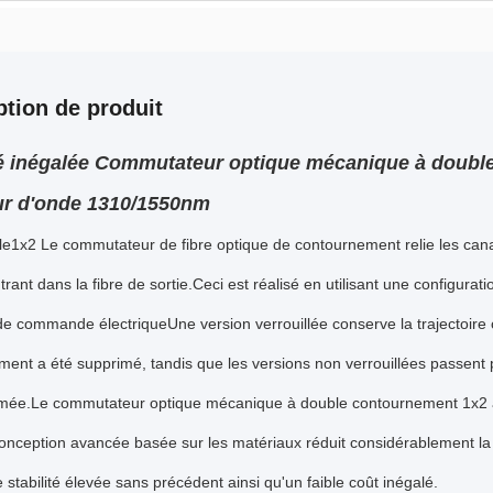
ption de produit
té inégalée Commutateur optique mécanique à double
ur d'onde 1310/1550nm
le
1x2 Le commutateur de fibre optique de contournement relie les cana
trant dans la fibre de sortie.Ceci est réalisé en utilisant une configura
de commande électriqueUne version verrouillée conserve la trajectoire 
ment a été supprimé, tandis que les versions non verrouillées passent pa
imée.Le commutateur optique mécanique à double contournement 1x2 a 
onception avancée basée sur les matériaux réduit considérablement la 
e stabilité élevée sans précédent ainsi qu'un faible coût inégalé.