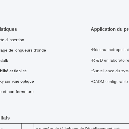
istiques
Application du pr
te d'insertion
·
Réseau métropolita
lage de longueurs d'onde
·
R & D en laboratoir
stalk
lité et fiabilité
·
Surveillance du sys
y sur voie optique
·
OADM configurable
e et non-fermeture
ltats
es
Le numéro de téléphone de l'établissement est: