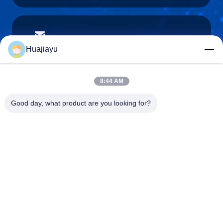
sales@huajiayu.com
Email
Huajiayu
8:44 AM
0086-18664306976
Good day, what product are you looking for?
Téléphone
Guangdong Huajiayu Technology Co., Ltd