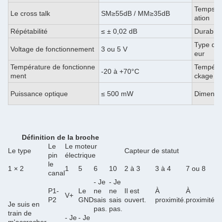
Temps d
Le cross talk
SM≥55dB / MM≥35dB
ation
Répétabilité
≤ ± 0,02 dB
Durabilit
Type de
Voltage de fonctionnement
3 ou 5 V
eur
Température de fonctionne
Températ
-20 à +70°C
ment
ckage
Puissance optique
≤ 500 mW
Dimensi
Définition de la broche
Le
Le moteur
Le type
Capteur de statut
pin
électrique
le
1 × 2
1
5
6
10
2 à 3
3 à 4
7 ou 8
8
canal
- Je
- Je
P1-
Le
ne
ne
Il est
À
À
Il
V+
P2
GND
sais
sais
ouvert.
proximité.
proximité.
o
Je suis en
pas.
pas.
train de
- Je
- Je