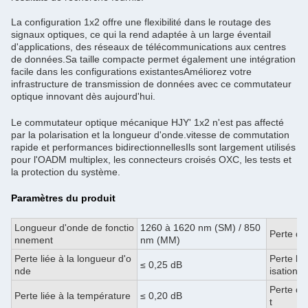
La configuration 1x2 offre une flexibilité dans le routage des
signaux optiques, ce qui la rend adaptée à un large éventail
d'applications, des réseaux de télécommunications aux centres
de données.Sa taille compacte permet également une intégration
facile dans les configurations existantesAméliorez votre
infrastructure de transmission de données avec ce commutateur
optique innovant dès aujourd'hui.
Le commutateur optique mécanique HJY' 1x2 n'est pas affecté
par la polarisation et la longueur d'onde.vitesse de commutation
rapide et performances bidirectionnellesIls sont largement utilisés
pour l'OADM multiplex, les connecteurs croisés OXC, les tests et
la protection du système.
Paramètres du produit
Longueur d'onde de fonctio
1260 à 1620 nm (SM) / 850
Perte d'i
nnement
nm (MM)
Perte liée à la longueur d'o
Perte lié
≤ 0,25 dB
nde
isation
Perte d
Perte liée à la température
≤ 0,20 dB
t