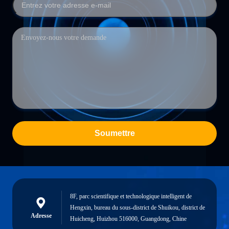
Soumettre
8F, parc scientifique et technologique intelligent de
Hengxin, bureau du sous-district de Shuikou, district de
Adresse
Huicheng, Huizhou 516000, Guangdong, Chine