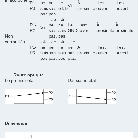
m'accrocher.
P1-
ne
ne
Le
À
Il est
Il est
À
V+
P3
sais
sais
GND
proximité.
ouvert.
ouvert.
p
pas.
pas.
- Je
- Je
P1-
ne
ne
Le
Il est
À
À
Il
V+
P2
sais
sais
GND
ouvert.
proximité.
proximité.
o
Non
pas.
pas.
verrouillés
- Je
- Je
- Je
- Je
P1-
ne
ne
ne
ne
À
Il est
Il est
À
P3
sais
sais
sais
sais
proximité.
ouvert.
ouvert.
p
pas.
pas.
pas.
pas.
Route optique
Le premier état
Deuxième état
Dimension