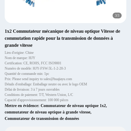
3
/
3
1x2 Commutateur mécanique de niveau optique Vitesse de
commutation rapide pour la transmission de données à
grande vitesse
Lieu d'origine: Chine
Nom de marque: HJY
Certification: CE, ROHS, FCC ISO9001
Numéro de modèle: HJY-FSW-5L-1-2-20-3
Quantité de commande min: 1pc
Prix: Please send inquiry to sales@huajiayu.com
Détails d'emballage: Emballage neutre ou avec le logo OEM
Délai de livraison: 3 à 7 jours ouvrables
Conditions de paiement: T/T, Western Union, L/C
Capacité d'approvisionnement: 100 000 pièces
Mettre en évidence:
Commutateur de niveau optique 1x2
,
commutateur de niveau optique à grande vitesse
,
Commutateur de transmission de données