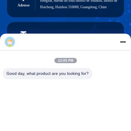
Hengxin, bureau du sous-district de Shuikou, district de
Adresse
Huicheng, Huizhou 516000, Guangdong, Chine
sales@huajiayu.com
Email
12:05 PM
0086-18664306976
Good day, what product are you looking for?
Téléphone
Guangdong Huajiayu Technology Co., Ltd