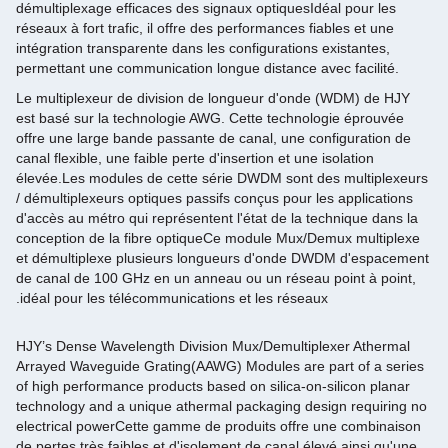
démultiplexage efficaces des signaux optiquesIdéal pour les
réseaux à fort trafic, il offre des performances fiables et une
intégration transparente dans les configurations existantes,
permettant une communication longue distance avec facilité.
Le multiplexeur de division de longueur d'onde (WDM) de HJY
est basé sur la technologie AWG. Cette technologie éprouvée
offre une large bande passante de canal, une configuration de
canal flexible, une faible perte d'insertion et une isolation
élevée.Les modules de cette série DWDM sont des multiplexeurs
/ démultiplexeurs optiques passifs conçus pour les applications
d'accès au métro qui représentent l'état de la technique dans la
conception de la fibre optiqueCe module Mux/Demux multiplexe
et démultiplexe plusieurs longueurs d'onde DWDM d'espacement
de canal de 100 GHz en un anneau ou un réseau point à point,
idéal pour les télécommunications et les réseaux.
HJY’s Dense Wavelength Division Mux/Demultiplexer Athermal
Arrayed Waveguide Grating(AAWG) Modules are part of a series
of high performance products based on silica-on-silicon planar
technology and a unique athermal packaging design requiring no
electrical powerCette gamme de produits offre une combinaison
de pertes très faibles et d'isolement de canal élevé ainsi qu'une