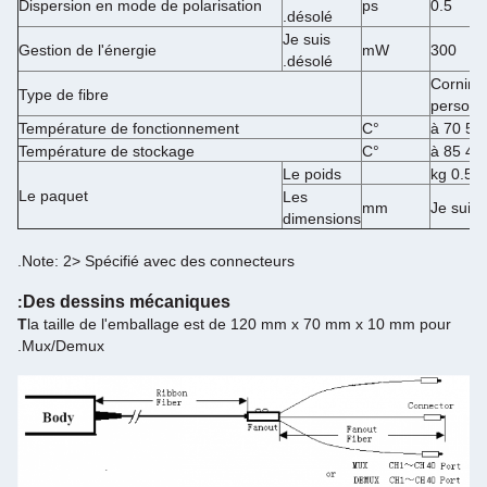
Dispersion en mode de polarisation
ps
0.5
désolé.
Je suis
Gestion de l'énergie
mW
300
désolé.
Corning
Type de fibre
personn
Température de fonctionnement
°C
5 à 70
Température de stockage
°C
-40 à 
Le poids
0.5 kg
Le paquet
Les
mm
Je suis 
dimensions
Note: 2> Spécifié avec des connecteurs.
Des dessins mécaniques
:
T
la taille de l'emballage est de 120 mm x 70 mm x 10 mm pour
Mux/Demux.