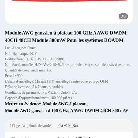
3
/
3
Module AWG gaussien à plateau 100 GHz AAWG DWDM
40CH 48CH Module 300mW Pour les systèmes ROADM
Lieu d'origine: Chine
Nom de marque: HJY
Certification: CE, ROHS, FCC ISO9001
Numéro de modèle: HJY-AWG-40/48-3: les produits de base sont déposés dans un centre commercial.
Quantité de commande min: 1pc
Prix: 1~999
Détails d'emballage: Marque HJY, emballage neutre ou avec logo OEM
Délai de livraison: 3 à 7 jours ouvrables
Conditions de paiement: T/T, Western Union, L/C
Capacité d'approvisionnement: 100 000 pièces
Mettre en évidence:
Module AWG à plateau
,
Module AWG gaussien à 100 GHz
,
AAWG DWDM 40CH 300 mW
1Plage d'amplitude de sortie:
-6 à +10 dBm