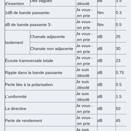
Des vagues
dB
3.5
d'insertion
désolé.
- Je vous
-1dB de bande passante
Nm
0.3
en prie.
- Je vous
-3 dB de bande passante
Nm
0.5
en prie.
- Je vous
Chanale adjacente
dB
25
en prie.
Isolement
- Je vous
Chanale non adjacente
dB
30
en prie.
- Je vous
Écoute transversale totale
dB
23
en prie.
Je suis
Ripple dans la bande passante
dB
0.75
désolé.
Je suis
Perte liée à la polarisation
dB
0.5
désolé.
Je suis
L'uniformité
dB
1.5
désolé.
- Je vous
La directive
dB
50
en prie.
- Je vous
Perte de rendement
dB
45
en prie.
Je suis