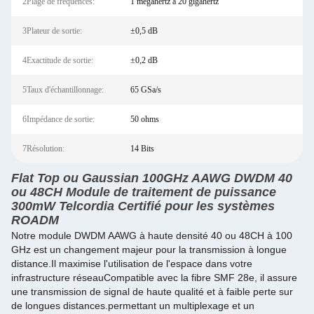
2Plage de fréquences:
1 mégahertz à 20 gigahertz
3Plateur de sortie:
±0,5 dB
4Exactitude de sortie:
±0,2 dB
5Taux d'échantillonnage:
65 GSa/s
6Impédance de sortie:
50 ohms
7Résolution:
14 Bits
Flat Top ou Gaussian 100GHz AAWG DWDM 40
ou 48CH Module de traitement de puissance
300mW Telcordia Certifié pour les systèmes
ROADM
Notre module DWDM AAWG à haute densité 40 ou 48CH à 100
GHz est un changement majeur pour la transmission à longue
distance.Il maximise l'utilisation de l'espace dans votre
infrastructure réseauCompatible avec la fibre SMF 28e, il assure
une transmission de signal de haute qualité et à faible perte sur
de longues distances.permettant un multiplexage et un