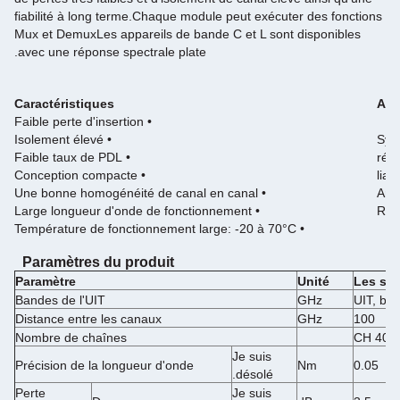
fiabilité à long terme.Chaque module peut exécuter des fonctions
Mux et DemuxLes appareils de bande C et L sont disponibles
avec une réponse spectrale plate.
Caractéristiques
App
• Faible perte d'insertion
• Isolement élevé
• Faible taux de PDL
• Conception compacte
• Une bonne homogénéité de canal en canal
• Large longueur d'onde de fonctionnement
• Température de fonctionnement large: -20 à 70°C
Paramètres du produit
Paramètre
Unité
Les spé
Bandes de l'UIT
GHz
UIT, ba
Distance entre les canaux
GHz
100
Nombre de chaînes
40 CH
Je suis
Précision de la longueur d'onde
Nm
0.05
désolé.
Perte
Je suis