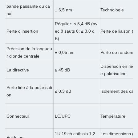
bande passante du ca
± 6,5 nm
Technologie
nal
Régulier: ≤ 5,4 dB (av
Perte d'insertion
ec 8 sauts 0: ≤ 3,0 d
Perte de liaison (A
B)
Précision de la longueu
± 0,05 nm
Perte de rendemen
r d'onde centrale
Dispersion en mod
La directive
≥ 45 dB
e polarisation
Perte liée à la polarisati
≤ 0,3 dB
Isolement des can
on
Connecteur
LC/UPC
Température
1U 19ich châssis 1,2
Les dimensions (
Poids net