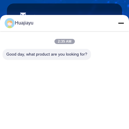
sales@huajiayu.com
Email
Huajiayu
2:35 AM
0086-18664306976
Good day, what product are you looking for?
Téléphone
Guangdong Huajiayu Technology Co., Ltd