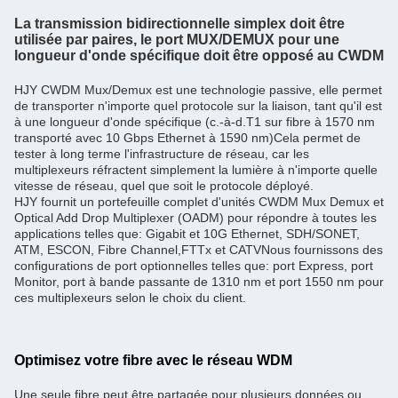
La transmission bidirectionnelle simplex doit être
utilisée par paires, le port MUX/DEMUX pour une
longueur d'onde spécifique doit être opposé au CWDM
HJY CWDM Mux/Demux est une technologie passive, elle permet
de transporter n'importe quel protocole sur la liaison, tant qu'il est
à une longueur d'onde spécifique (c.-à-d.T1 sur fibre à 1570 nm
transporté avec 10 Gbps Ethernet à 1590 nm)Cela permet de
tester à long terme l'infrastructure de réseau, car les
multiplexeurs réfractent simplement la lumière à n'importe quelle
vitesse de réseau, quel que soit le protocole déployé.
HJY fournit un portefeuille complet d'unités CWDM Mux Demux et
Optical Add Drop Multiplexer (OADM) pour répondre à toutes les
applications telles que: Gigabit et 10G Ethernet, SDH/SONET,
ATM, ESCON, Fibre Channel,FTTx et CATVNous fournissons des
configurations de port optionnelles telles que: port Express, port
Monitor, port à bande passante de 1310 nm et port 1550 nm pour
ces multiplexeurs selon le choix du client.
Optimisez votre fibre avec le réseau WDM
Une seule fibre peut être partagée pour plusieurs données ou