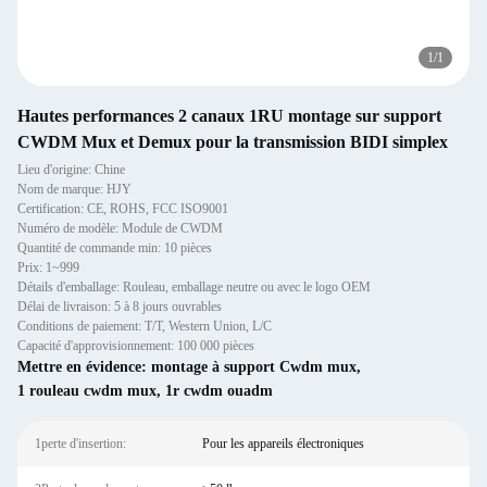
1
/
1
Hautes performances 2 canaux 1RU montage sur support
CWDM Mux et Demux pour la transmission BIDI simplex
Lieu d'origine: Chine
Nom de marque: HJY
Certification: CE, ROHS, FCC ISO9001
Numéro de modèle: Module de CWDM
Quantité de commande min: 10 pièces
Prix: 1~999
Détails d'emballage: Rouleau, emballage neutre ou avec le logo OEM
Délai de livraison: 5 à 8 jours ouvrables
Conditions de paiement: T/T, Western Union, L/C
Capacité d'approvisionnement: 100 000 pièces
Mettre en évidence:
montage à support Cwdm mux
,
1 rouleau cwdm mux
,
1r cwdm ouadm
1perte d'insertion:
Pour les appareils électroniques