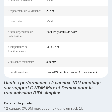
2Perte de rendement:
>50db
3Espacement de la Manche:
20Nm
4Directivité:
>50db
5Perte dépendante de
Pour les produits de base:
polarisation:
6Température de
-30 à 75 °C
fonctionnement:
7Puissance maximale:
500 mW
8Les dimensions:
Box ABS ou LGX Box ou 1U Rackmount
Hautes performances 2 canaux 1RU montage
sur support CWDM Mux et Demux pour la
transmission BIDI simplex
Détails du produit
* 2 canaux CWDM mux et demux dans un rack 1U