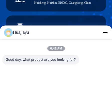
Adresse
Huicheng, Huizhou 516000, Guangdong, Chine
sales@huajiayu.com
Email
Huajiayu
6:41 AM
0086-18664306976
Good day, what product are you looking for?
Téléphone
Guangdong Huajiayu Technology Co., Ltd