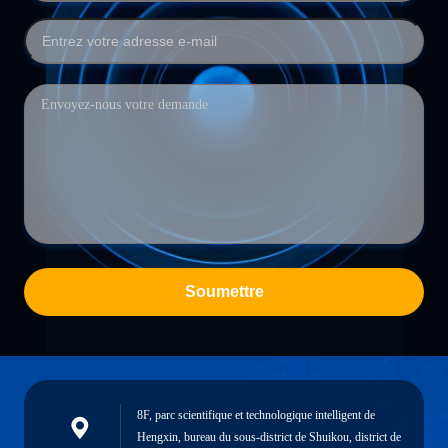
Soumettre
8F, parc scientifique et technologique intelligent de
Hengxin, bureau du sous-district de Shuikou, district de