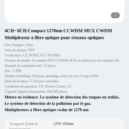
1
/
2
4CH~ 8CH Compact 1270nm CCWDM MUX CWDM
Multiplexeur à fibre optique pour réseaux optiques
Lieu d'origine: Chine
Nom de marque: HJY
Certification: CE, ROHS, FCC ISO9001
Numéro de modèle: Le module HJY-CCWDM-4CH est utilisé pour les modules HJY-CCWDM-4CH.
Quantité de commande min: 10 pièces
Prix: 1~999
Détails d'emballage: Rouleau, emballage neutre ou avec le logo OEM
Délai de livraison: 5 à 8 jours ouvrables
Conditions de paiement: T/T, Western Union, L/C
Capacité d'approvisionnement: 100 000 pièces
Mettre en évidence:
Le système de détection des risques est utilisé.
,
Le système de détection de la pollution par le gaz
,
Multiplexeurs à fibre optique cwdm de 1270 nm
1Longueur d'onde de
1270~1610nm