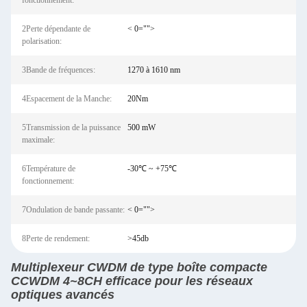
fonctionnement:
2Perte dépendante de
< 0="">
polarisation:
3Bande de fréquences:
1270 à 1610 nm
4Espacement de la Manche:
20Nm
5Transmission de la puissance
500 mW
maximale:
6Température de
-30℃ ~ +75℃
fonctionnement:
7Ondulation de bande passante:
< 0="">
8Perte de rendement:
>45db
Multiplexeur CWDM de type boîte compacte
CCWDM 4~8CH efficace pour les réseaux
optiques avancés