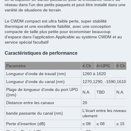
réseau dans l'un des petits paquets.et peut être installé dans une
variété de situations de terrain.
Le CWDM compact est ultra faible perte, super stabilité
thermique et une excellente fiabilité, avec une conception
compacte de taille plus petite pour économiser beaucoup
d'espace dans l'application.Applicable au système CWDM et au
service spécial facultatif
Caractéristiques de performance
Paramètre
4 Ch
4+UPG
8 Ch
Longueur d'onde de travail (nm)
1260 à 1620
Longueur d'onde du canal (nm)
1270,1290, -1590,1610, o
Plage de longueur d'onde du port UPG
N.A.
TBD
N.A.
((nm)
Distance entre les canaux
20
L'écart entre les niveaux 
bande passante du canal (nm)
ulement
Perte d'insertion (dB)
≤ 08
≤ 08
≤ 15