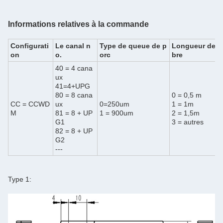
Informations relatives à la commande
Configurati
Le canal n
Type de queue de p
Longueur de la
on
o.
orc
bre
40 = 4 cana
ux
41=4+UPG
80 = 8 cana
0 = 0,5 m
CC = CCWD
ux
0=250um
1 = 1m
M
81 = 8 + UP
1 = 900um
2 = 1,5m
G1
3 = autres
82 = 8 + UP
G2
---
Type 1: