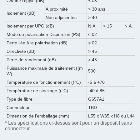
Chaîne Ripple (dB)
≤ 03
À proximité
> 30 ans
Isolement (dB)
Non adjacentes
> 40
Isolement par UPG (dB)
N.A.
> 15
N.A.
Mode de polarisation Dispersion (PS)
≤ 02
Perte liée à la polarisation (dB)
≤ 02
Directivité (dB)
> 45
Perte de rendement (dB)
> 45
Puissance maximale de traitement ((m
500
W)
Température de fonctionnement ((°C)
-5 à +70
Température de stockage ((°C)
-40 à 85
Type de fibre
G657A1
Connecteur
TBD
Dimension de l'emballage (mm)
L55 x W35 x H8 ou L44 x
* Les spécifications ci-dessus sont pour un dispositif sans
connecteur.