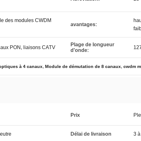
aille des modules CWDM
hau
avantages:
fai
Plage de longueur
aux PON, liaisons CATV
12
d'onde:
,
,
 optiques à 4 canaux
Module de démutation de 8 canaux
cwdm mu
Prix
Ple
eutre
Délai de livraison
3 à