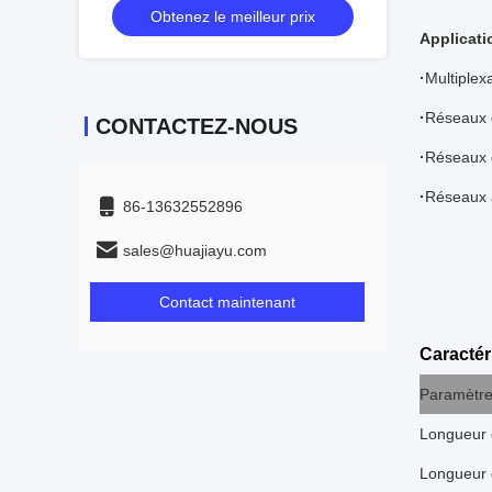
Obtenez le meilleur prix
et de centres de données
Applicati
·
Multiplex
·
Réseaux 
CONTACTEZ-NOUS
·
Réseaux 
·
Réseaux 
86-13632552896
sales@huajiayu.com
Contact maintenant
Caractér
Paramètr
Longueur d
Longueur 