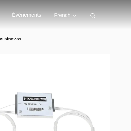
Événements
French
munications