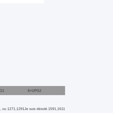
G1
8+UPG2
, ou 1271,1291Je suis désolé.1591,1611