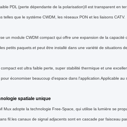
faible PDL (perte dépendante de la polarisation)Il est transparent en t
ns telles que le système CWDM, les réseaux PON et les liaisons CATV.
se un module CWDM compact qui offre une expansion de la capacité d
des petits paquets.et peut être installé dans une variété de situations de
mpact est ultra faible perte, super stabilité thermique et une excellen
e pour économiser beaucoup d'espace dans l'application.Applicable au 
nologie spatiale unique
ux adopte la technologie Free-Space, qui utilise la lumière se propa
ns fil.les canaux de signal adjacents sont en cascade par faisceau par