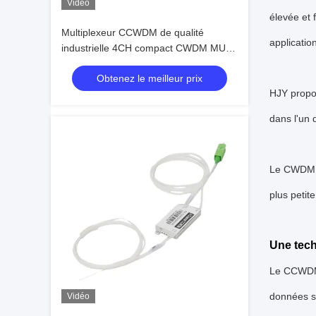
Vidéo
élevée et 
Multiplexeur CCWDM de qualité
applicatio
industrielle 4CH compact CWDM MUX,
haute fiabilité pour les liaisons en fibre
Obtenez le meilleur prix
optique
HJY propo
dans l'un 
Le CWDM co
plus petit
Une tech
Le CCWDM M
données sa
Vidéo