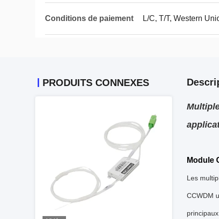
Conditions de paiement
L/C, T/T, Western Uni
Descri
PRODUITS CONNEXES
Multipl
applica
Module
Les multi
CCWDM uti
principaux