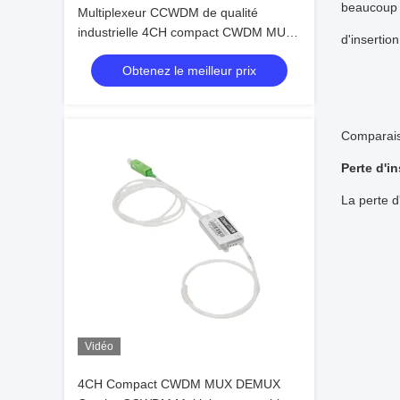
beaucoup d
Multiplexeur CCWDM de qualité
industrielle 4CH compact CWDM MUX,
d'insertion
haute fiabilité pour les liaisons en fibre
Obtenez le meilleur prix
optique
Comparai
Perte d'in
La perte 
Vidéo
4CH Compact CWDM MUX DEMUX