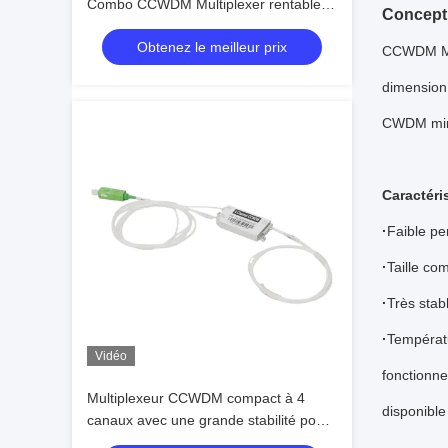
Combo CCWDM Multiplexer rentable
Concept
pour les systèmes de communication
Obtenez le meilleur prix
par fibre optique
CCWDM Mux 
dimension
CWDM mi
Caractéri
·
Faible per
·
Taille co
·
Très stabl
·
Températ
Vidéo
fonctionn
Multiplexeur CCWDM compact à 4
disponible
canaux avec une grande stabilité pour
les applications de télécommunications