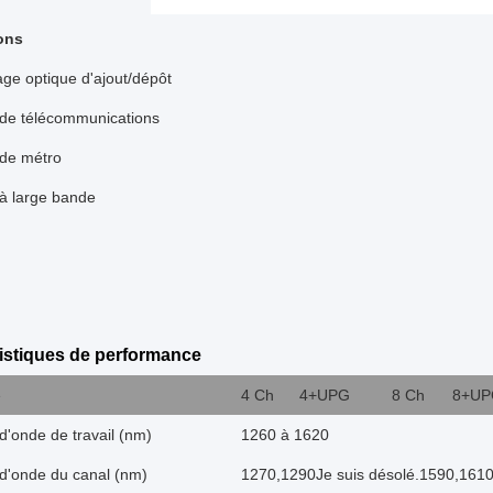
ons
age optique d'ajout/dépôt
de télécommunications
de métro
à large bande
istiques de performance
e
4 Ch
4+UPG
8 Ch
8+UP
'onde de travail (nm)
1260 à 1620
d'onde du canal (nm)
1270,1290Je suis désolé.1590,1610