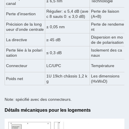
± 6,5 nm
Technologie
T
canal
Régulier: ≤ 5,4 dB (ave
Perte de liaison
R
Perte d'insertion
c 8 sauts 0: ≤ 3,0 dB)
(A+B)
0
Précision de la long
Perte de rendeme
± 0,05 nm
≥
ueur d'onde centrale
nt
Dispersion en mo
La directive
≥ 45 dB
≤
de de polarisation
Perte liée à la polari
Isolement des ca
D
≤ 0,3 dB
sation
naux
p
F
Connecteur
LC/UPC
Température
r
1U 19ich châssis 1,2 k
Les dimensions
Poids net
1
g
(HxWxD)
Note: spécifié avec des connecteurs.
Détails mécaniques pour les logements