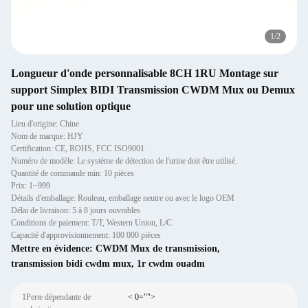
1
/
2
Longueur d'onde personnalisable 8CH 1RU Montage sur
support Simplex BIDI Transmission CWDM Mux ou Demux
pour une solution optique
Lieu d'origine: Chine
Nom de marque: HJY
Certification: CE, ROHS, FCC ISO9001
Numéro de modèle: Le système de détection de l'urine doit être utilisé.
Quantité de commande min: 10 pièces
Prix: 1~999
Détails d'emballage: Rouleau, emballage neutre ou avec le logo OEM
Délai de livraison: 5 à 8 jours ouvrables
Conditions de paiement: T/T, Western Union, L/C
Capacité d'approvisionnement: 100 000 pièces
Mettre en évidence:
CWDM Mux de transmission
,
transmission bidi cwdm mux
,
1r cwdm ouadm
1Perte dépendante de
< 0="">