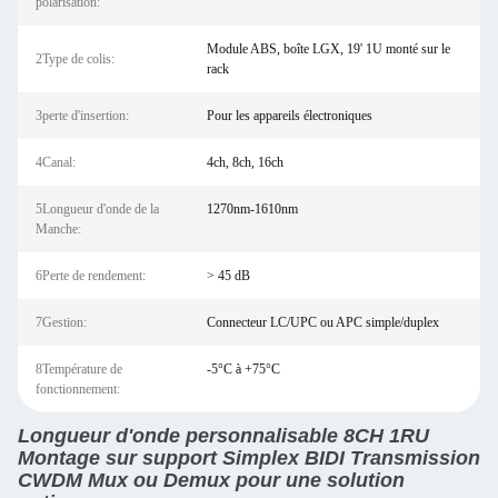
polarisation:
Module ABS, boîte LGX, 19' 1U monté sur le
2Type de colis:
rack
3perte d'insertion:
Pour les appareils électroniques
4Canal:
4ch, 8ch, 16ch
5Longueur d'onde de la
1270nm-1610nm
Manche:
6Perte de rendement:
> 45 dB
7Gestion:
Connecteur LC/UPC ou APC simple/duplex
8Température de
-5°C à +75°C
fonctionnement:
Longueur d'onde personnalisable 8CH 1RU
Montage sur support Simplex BIDI Transmission
CWDM Mux ou Demux pour une solution