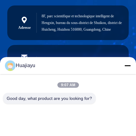
8F, parc scientifique et technologique intelligent de
Hengxin, bureau du sous-district de Shuikou, district de
Adresse
Huicheng, Huizhou 516000, Guangdong, Chine
sales@huajiayu.com
Email
Huajiayu
9:07 AM
0086-18664306976
Good day, what product are you looking for?
Téléphone