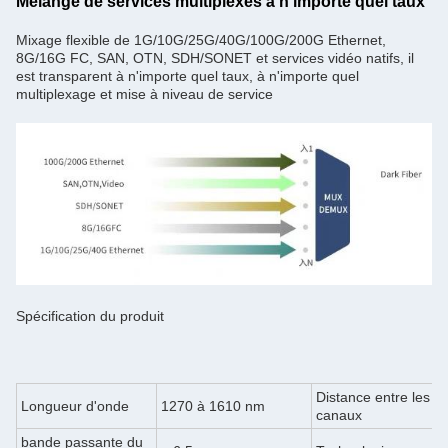
Mélange de services multiplexés à n'importe quel taux
Mixage flexible de 1G/10G/25G/40G/100G/200G Ethernet,
8G/16G FC, SAN, OTN, SDH/SONET et services vidéo natifs, il
est transparent à n'importe quel taux, à n'importe quel
multiplexage et mise à niveau de service
Spécification du produit
Distance entre les
Longueur d'onde
1270 à 1610 nm
2
canaux
bande passante du