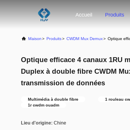
Accueil
Produits
Maison
>
Produits
>
CWDM Mux Demux
>
Optique eff
Optique efficace 4 canaux 1RU m
Duplex à double fibre CWDM Mux
transmission de données
Multimédia à double fibre
1 rouleau 
1r cwdm ouadm
Lieu d'origine:
Chine