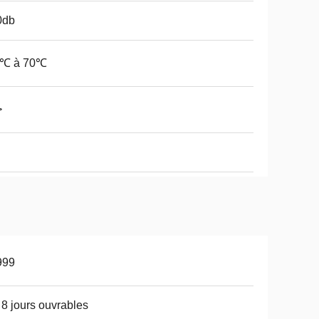
0db
5℃ à 70℃
>
999
 8 jours ouvrables