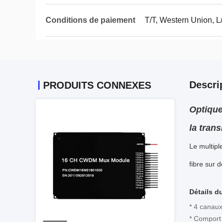
Conditions de paiement
T/T, Western Union, L
Descri
PRODUITS CONNEXES
Optique
la tran
Le multip
fibre sur d
Détails d
* 4 canau
* Comport