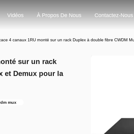
Vidéos
À Propos De Nous
Contactez-Nous
icace 4 canaux 1RU monté sur un rack Duplex à double fibre CWDM Mu
onté sur un rack
 et Demux pour la
cwdm mux