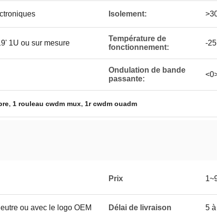
ectroniques
Isolement:
>3
Température de
19' 1U ou sur mesure
-2
fonctionnement:
Ondulation de bande
<0
passante:
,
,
bre
1 rouleau cwdm mux
1r cwdm ouadm
Prix
1~
eutre ou avec le logo OEM
Délai de livraison
5 à