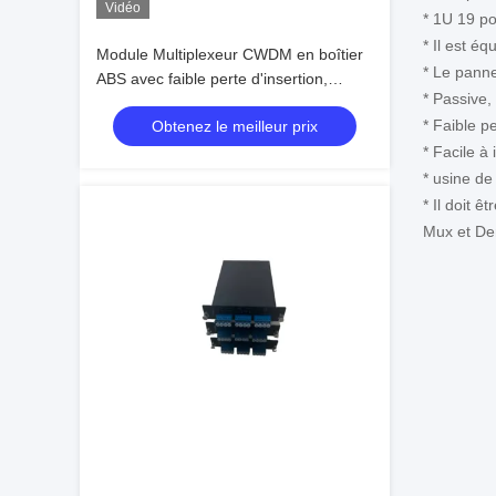
Vidéo
* 1U 19 p
* Il est é
Module Multiplexeur CWDM en boîtier
* Le panne
ABS avec faible perte d'insertion,
* Passive,
isolation de canal élevée et large plage
* Faible pe
Obtenez le meilleur prix
de longueurs d'onde
* Facile à
* usine de
* Il doit 
Mux et De