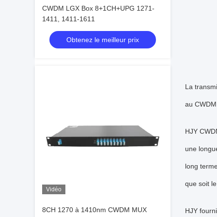
CWDM LGX Box 8+1CH+UPG 1271-
1411, 1411-1611
Obtenez le meilleur prix
La transmi
au CWDM
HJY CWDM M
une longue
long terme
que soit l
Vidéo
8CH 1270 à 1410nm CWDM MUX
HJY fourn