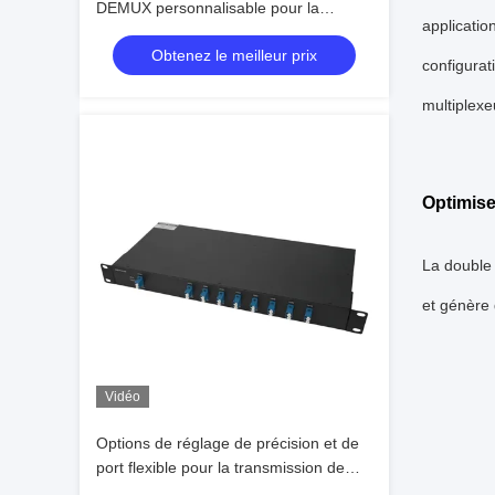
DEMUX personnalisable pour la
applicati
transmission de données à double fibre
Obtenez le meilleur prix
avec revêtement avancé en film mince
configurat
multiplexe
Optimise
La double 
et génère 
Vidéo
Options de réglage de précision et de
port flexible pour la transmission de
données à grande vitesse avec CWDM