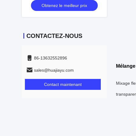
Obtenez le meilleur prix
MUX DEMUX dans les longueurs
d'onde de 1470 à 1610 nm
CONTACTEZ-NOUS
86-13632552896
Mélange 
sales@huajiayu.com
Mixage fl
Contact maintenant
transparen