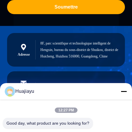
Soumettre
8F, parc scientifique et technologique intelligent de
Hengxin, bureau du sous-district de Shuikou, district de
Adresse
Huicheng, Huizhou 516000, Guangdong, Chine
sales@huajiayu.com
Email
Huajiayu
12:27 PM
0086-18664306976
Good day, what product are you looking for?
Téléphone