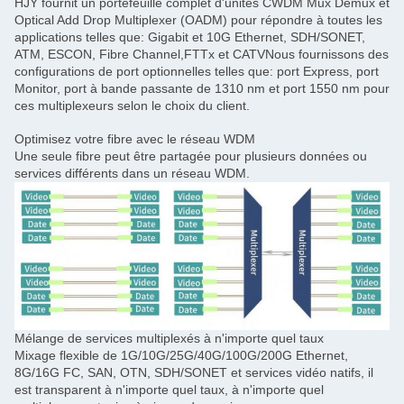
HJY fournit un portefeuille complet d'unités CWDM Mux Demux et
Optical Add Drop Multiplexer (OADM) pour répondre à toutes les
applications telles que: Gigabit et 10G Ethernet, SDH/SONET,
ATM, ESCON, Fibre Channel,FTTx et CATVNous fournissons des
configurations de port optionnelles telles que: port Express, port
Monitor, port à bande passante de 1310 nm et port 1550 nm pour
ces multiplexeurs selon le choix du client.
Optimisez votre fibre avec le réseau WDM
Une seule fibre peut être partagée pour plusieurs données ou
services différents dans un réseau WDM.
Mélange de services multiplexés à n'importe quel taux
Mixage flexible de 1G/10G/25G/40G/100G/200G Ethernet,
8G/16G FC, SAN, OTN, SDH/SONET et services vidéo natifs, il
est transparent à n'importe quel taux, à n'importe quel