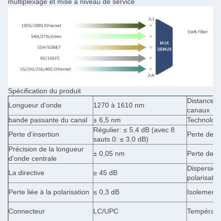
multiplexage et mise à niveau de service
Spécification du produit
Distance e
Longueur d'onde
1270 à 1610 nm
canaux
bande passante du canal
± 6,5 nm
Technolog
Régulier: ≤ 5,4 dB (avec 8
Perte d'insertion
Perte de li
sauts 0: ≤ 3,0 dB)
Précision de la longueur
± 0,05 nm
Perte de 
d'onde centrale
Dispersio
La directive
≥ 45 dB
polarisatio
Perte liée à la polarisation
≤ 0,3 dB
Isolement
Connecteur
LC/UPC
Températu