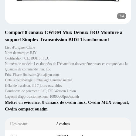
3
/
4
Compact 8 canaux CWDM Mux Demux 1RU Monture à
support Simplex Transmission BIDI Transformant
Lieu d'origine: Chine
Nom de marque: HJY
Certification: CE, ROHS, FCC
Numéro de modèle: Les données de l'échantillon doivent être prises en compte dans la mesure où elles sont suffisantes.
Quantité de commande min: 1pc
Prix: Please find sales@huajiayu.com
Détails d'emballage: Emballage standard neutre
Délai de livraison: 3 à 7 jours ouvrables
Conditions de paiement: L/C, T/T, Western Union
Capacité d'approvisionnement: 10000000pcs/month
Mettre en évidence:
8 canaux de cwdm mux
,
Cwdm MUX compact
,
Cwdm compact ouadm
1Les canaux:
8 chaînes