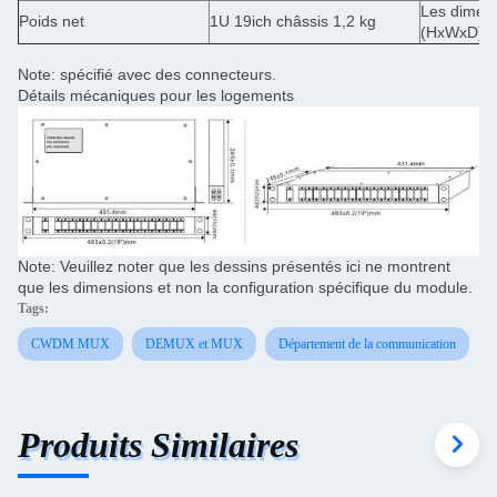
Les dimen
Poids net
1U 19ich châssis 1,2 kg
(HxWxD)
Note: spécifié avec des connecteurs.
Détails mécaniques pour les logements
Note: Veuillez noter que les dessins présentés ici ne montrent
que les dimensions et non la configuration spécifique du module.
Tags:
CWDM MUX
DEMUX et MUX
Département de la communication
Produits Similaires