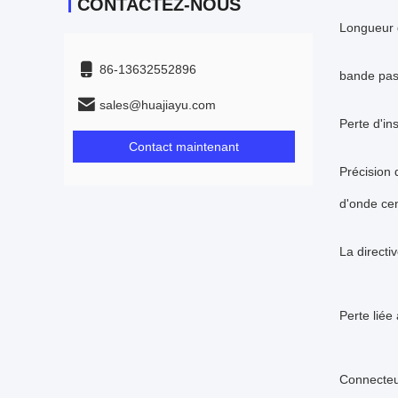
CONTACTEZ-NOUS
Longueur 
86-13632552896
bande pas
sales@huajiayu.com
Perte d'in
Contact maintenant
Précision 
d'onde cen
La directi
Perte liée 
Connecte