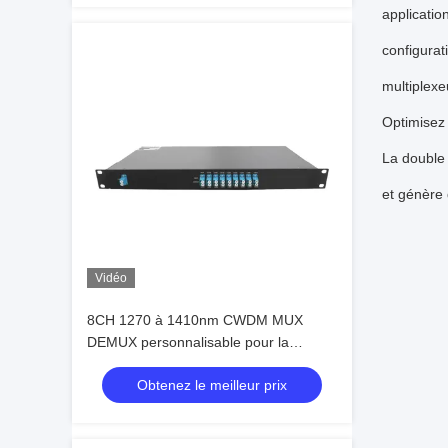
applicati
configurat
multiplexe
Optimisez
La double 
et génère 
Vidéo
8CH 1270 à 1410nm CWDM MUX
DEMUX personnalisable pour la
transmission de données à double fibre
Obtenez le meilleur prix
avec revêtement avancé en film mince