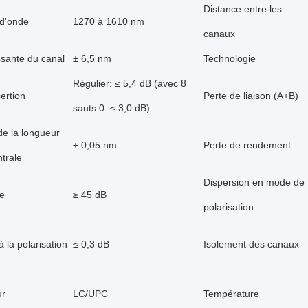
Distance entre les
d'onde
1270 à 1610 nm
canaux
sante du canal
± 6,5 nm
Technologie
Régulier: ≤ 5,4 dB (avec 8
sertion
Perte de liaison (A+B)
sauts 0: ≤ 3,0 dB)
de la longueur
± 0,05 nm
Perte de rendement
trale
Dispersion en mode de
ve
≥ 45 dB
polarisation
à la polarisation
≤ 0,3 dB
Isolement des canaux
ur
LC/UPC
Température