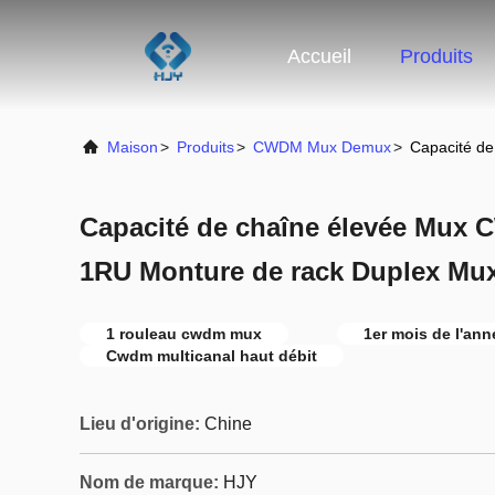
Accueil
Produits
Maison
>
Produits
>
CWDM Mux Demux
>
Capacité d
Capacité de chaîne élevée Mux
1RU Monture de rack Duplex Mux
1 rouleau cwdm mux
1er mois de l'ann
Cwdm multicanal haut débit
Lieu d'origine:
Chine
Nom de marque:
HJY