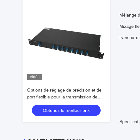
Mélange de
Mixage fl
transparen
Vidéo
Options de réglage de précision et de
port flexible pour la transmission de
données à grande vitesse avec CWDM
Obtenez le meilleur prix
MUX DEMUX dans les longueurs
d'onde de 1470 à 1610 nm
Spécificat