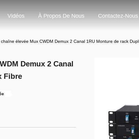
Vidéos
À Propos De Nous
Contactez-Nous
e chaîne élevée Mux CWDM Demux 2 Canal 1RU Monture de rack Dupl
 CWDM Demux 2 Canal
 Fibre
ée