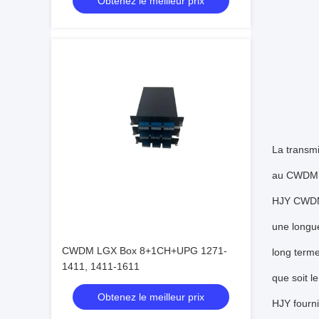
Obtenez le meilleur prix
de longueurs d'onde
La transmi
au CWDM
HJY CWDM M
une longue
CWDM LGX Box 8+1CH+UPG 1271-
long terme
1411, 1411-1611
que soit l
Obtenez le meilleur prix
HJY fourn