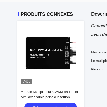
Descri
PRODUITS CONNEXES
Capaci
avec di
Mux et d
Le multip
fibre sur d
Vidéo
Module Multiplexeur CWDM en boîtier
ABS avec faible perte d'insertion,
isolation de canal élevée et large plage