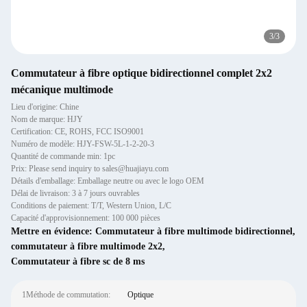
3
/
3
Commutateur à fibre optique bidirectionnel complet 2x2
mécanique multimode
Lieu d'origine: Chine
Nom de marque: HJY
Certification: CE, ROHS, FCC ISO9001
Numéro de modèle: HJY-FSW-5L-1-2-20-3
Quantité de commande min: 1pc
Prix: Please send inquiry to sales@huajiayu.com
Détails d'emballage: Emballage neutre ou avec le logo OEM
Délai de livraison: 3 à 7 jours ouvrables
Conditions de paiement: T/T, Western Union, L/C
Capacité d'approvisionnement: 100 000 pièces
Mettre en évidence:
Commutateur à fibre multimode bidirectionnel
,
commutateur à fibre multimode 2x2
,
Commutateur à fibre sc de 8 ms
1Méthode de commutation:
Optique