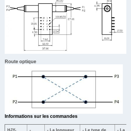
Route optique
Informations sur les commandes
HJY-
-
- La longueur
- Le type de
- La