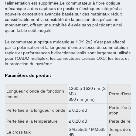
l'alimentation est supprimée.Le commutateur à fibre optique
mécanique a des capteurs de position électriques intégrésLa
nouvelle conception avancée basée sur des matériaux réduit
considérablement la sensibilité de la position des pièces en
mouvement, offrant une stabilité élevée sans précédent ainsi
qu'un faible coût inégalé
Le commutateur optique mécanique HJY' 2x2 n'est pas affecté
par la polarisation et la longueur d'onde.vitesse de commutation
rapide et performances bidirectionnellesIls sont largement utilisés
pour l'OADM multiplex, les connecteurs croisés OXC, les tests et
la protection du système.
Paramètres du produit
1260 à 1620 nm (S
Longueur d'onde de fonctionn
M) /
Perte d'insert
ement
850 nm (mm)
Perte liée à la
Perte liée à la longueur d'onde
≤ 0,25 dB
ation
Perte liée à la température
≤ 0,20 dB
Perte de ren
SM≥55dB / MM≥35
Temps de com
Le cross talk
dB
n