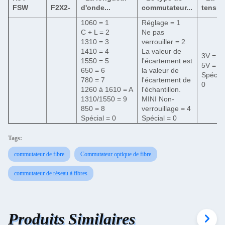
FSW
F2X2-
d'onde...
commutateur...
tension
1060 = 1
Réglage = 1
C + L = 2
Ne pas
1310 = 3
verrouiller = 2
1410 = 4
La valeur de
3V = 3
1550 = 5
l'écartement est
5V = 5
650 = 6
la valeur de
Spécial
780 = 7
l'écartement de
0
1260 à 1610 = A
l'échantillon.
1310/1550 = 9
MINI Non-
850 = 8
verrouillage = 4
Spécial = 0
Spécial = 0
Tags:
commutateur de fibre
Commutateur optique de fibre
commutateur de réseau à fibres
Produits Similaires