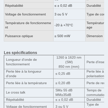
Répétabilité
≤ ± 0,02 dB
Durabilité
Voltage de fonctionnement
3 ou 5 V
Type de comm
Température de fonctionneme
Température 
-20 à +70°C
nt
age
Puissance optique
≤ 500 mW
Dimension
Les spécifications
1260 à 1620 nm
Longueur d'onde de
(SM)
Perte d'insert
fonctionnement
850 nm (mm)
Perte liée à la longueur
Perte liée à la
≤ 0,25 dB
d'onde
polarisation
Perte liée à la température
≤ 0,20 dB
Perte de ren
SM≥ 55 dB
Temps de
Le cross talk
MM≥35dB
commutation
Répétabilité
≤ ± 0,02 dB
Durabilité
Type de
Voltage de fonctionnement
3 ou 5 V