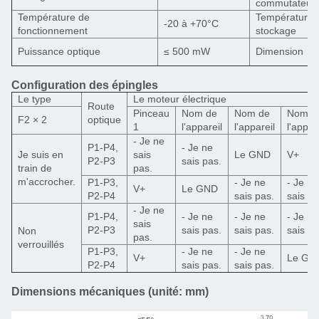
commutateur
Température de
Température 
-20 à +70°C
fonctionnement
stockage
Puissance optique
≤ 500 mW
Dimension
Configuration des épingles
Le type
Le moteur électrique
Route
Pinceau
Nom de
Nom de
Nom d
F2 × 2
optique
1
l'appareil
l'appareil
l'appar
- Je ne
P1-P4,
- Je ne
Je suis en
sais
Le GND
V+
P2-P3
sais pas.
train de
pas.
m'accrocher.
P1-P3,
- Je ne
- Je ne
V+
Le GND
P2-P4
sais pas.
sais pa
- Je ne
P1-P4,
- Je ne
- Je ne
- Je ne
sais
P2-P3
sais pas.
sais pas.
sais pa
Non
pas.
verrouillés
P1-P3,
- Je ne
- Je ne
V+
Le GN
P2-P4
sais pas.
sais pas.
Dimensions mécaniques (unité: mm)