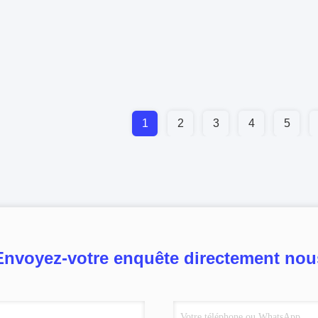
1
2
3
4
5
Envoyez-votre enquête directement nou