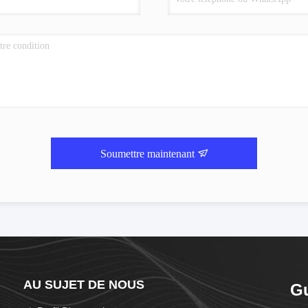
Soumettre maintenant
AU SUJET DE NOUS
G