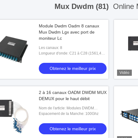
Mux Dwdm (81)
Online 
Module Dwdm Oadm 8 canaux
Mux Dwdm Lgx avec port de
moniteur Lc
Les canaux: 8
Longueur d'onde: C21 à C28 (1561,42
nm à 1555,75 nm)
Obtenez le meilleur prix
Vidéo
2 à 16 canaux OADM DWDM MUX
DEMUX pour le haut débit
Nom de l'article: Modules DWDM
multicanal multiplexeur/démultiplexeur
Espacement de la Manche: 100Ghz
(MUX/DEMUX)
Obtenez le meilleur prix