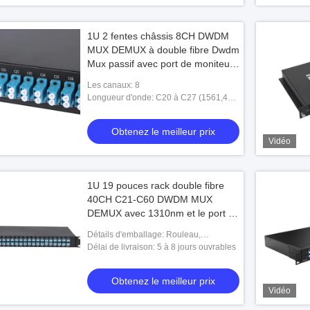
1U 2 fentes châssis 8CH DWDM
MUX DEMUX à double fibre Dwdm
Mux passif avec port de moniteur
EXP
Les canaux: 8
Longueur d'onde: C20 à C27 (1561,42
nm à 1555,75 nm)
Obtenez le meilleur prix
Vidéo
1U 19 pouces rack double fibre
40CH C21-C60 DWDM MUX
DEMUX avec 1310nm et le port de
moniteur LC/UPC
Détails d'emballage: Rouleau,
emballage neutre ou avec le logo OEM
Délai de livraison: 5 à 8 jours ouvrables
Obtenez le meilleur prix
Vidéo