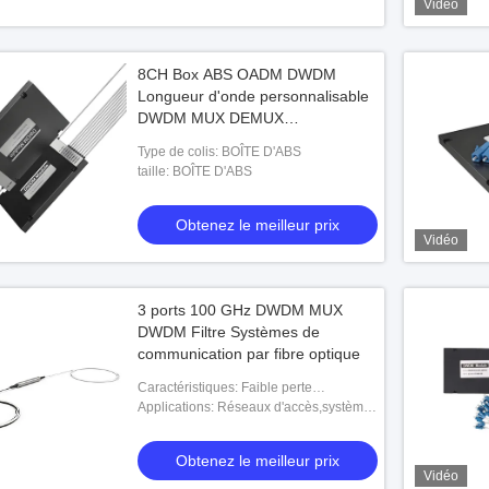
Vidéo
8CH Box ABS OADM DWDM
Longueur d'onde personnalisable
DWDM MUX DEMUX
Transmission de données
Type de colis: BOÎTE D'ABS
taille: BOÎTE D'ABS
Obtenez le meilleur prix
Vidéo
3 ports 100 GHz DWDM MUX
DWDM Filtre Systèmes de
communication par fibre optique
Caractéristiques: Faible perte
d'insertion, Isolement du canal élevé,
Applications: Réseaux d'accès,systèmes
Faible perte dépendante de la
WDM métro,systèmes WDM longue
polarisation, Fiab
distance,réseaux d'entreprise
Obtenez le meilleur prix
Vidéo