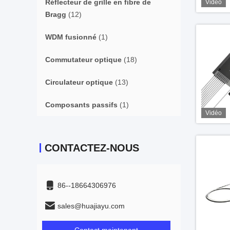
Réflecteur de grille en fibre de
Vidéo
Bragg
(12)
WDM fusionné
(1)
Commutateur optique
(18)
Circulateur optique
(13)
Composants passifs
(1)
Vidéo
CONTACTEZ-NOUS
86--18664306976
sales@huajiayu.com