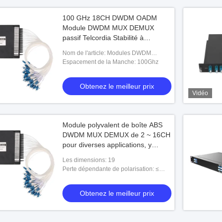
100 GHz 18CH DWDM OADM
Module DWDM MUX DEMUX
passif Telcordia Stabilité à
température élevée
Nom de l'article: Modules DWDM
multicanal multiplexeur/démultiplexeur
Espacement de la Manche: 100Ghz
(MUX/DEMUX)
Obtenez le meilleur prix
Vidéo
Module polyvalent de boîte ABS
DWDM MUX DEMUX de 2 ~ 16CH
pour diverses applications, y
compris les systèmes DWDM et
Les dimensions: 19
les réseaux PON
Perte dépendante de polarisation: ≤
0.2dB
Obtenez le meilleur prix