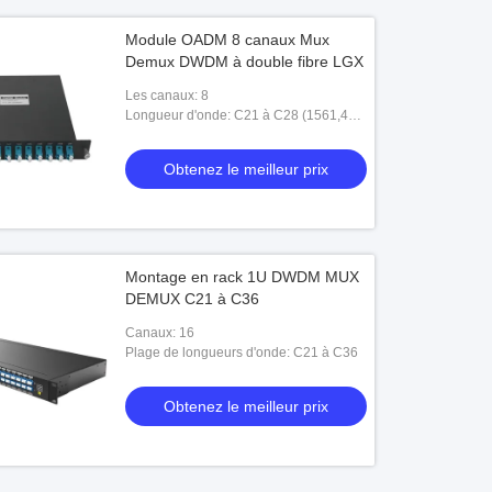
Module OADM 8 canaux Mux
Demux DWDM à double fibre LGX
Les canaux: 8
Longueur d'onde: C21 à C28 (1561,42
nm à 1555,75 nm)
Obtenez le meilleur prix
Montage en rack 1U DWDM MUX
DEMUX C21 à C36
Canaux: 16
Plage de longueurs d'onde: C21 à C36
Obtenez le meilleur prix