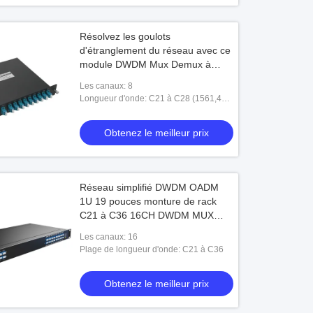
Résolvez les goulots
d'étranglement du réseau avec ce
module DWDM Mux Demux à
double fibre LGX à haute capacité
Les canaux: 8
8 canaux
Longueur d'onde: C21 à C28 (1561,42
nm à 1555,75 nm)
Obtenez le meilleur prix
Réseau simplifié DWDM OADM
1U 19 pouces monture de rack
C21 à C36 16CH DWDM MUX
DEMUX
Les canaux: 16
Plage de longueur d'onde: C21 à C36
Obtenez le meilleur prix