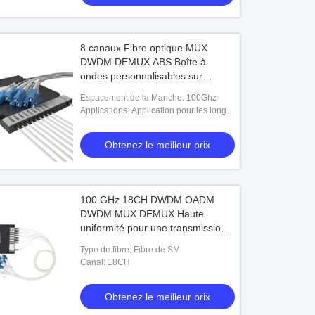
8 canaux Fibre optique MUX
DWDM DEMUX ABS Boîte à
ondes personnalisables sur
mesure
Espacement de la Manche: 100Ghz
Applications: Application pour les longs
trajets, métro, accès
Obtenez le meilleur prix
100 GHz 18CH DWDM OADM
DWDM MUX DEMUX Haute
uniformité pour une transmission
de données cohérente dans les
Type de fibre: Fibre de SM
applications à longue distance
Canal: 18CH
Obtenez le meilleur prix